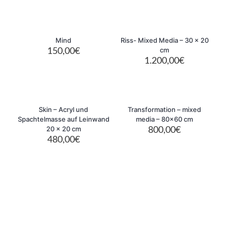
Sold out
Mind
Riss- Mixed Media – 30 × 20
cm
150,00
€
1.200,00
€
Sold out
Skin – Acryl und
Transformation – mixed
Spachtelmasse auf Leinwand
media – 80×60 cm
20 x 20 cm
800,00
€
480,00
€