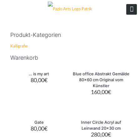
Produkt-Kategorien
Kalligrafie
Warenkorb
Sold out
Sold out
… is my art
Blue office Abstrakt Gemälde
80×60 cm Original vom
80,00
€
Künstler
160,00
€
Sold out
Gate
Inner Circle Acryl auf
Leinwand 20×30 cm
80,00
€
280,00
€